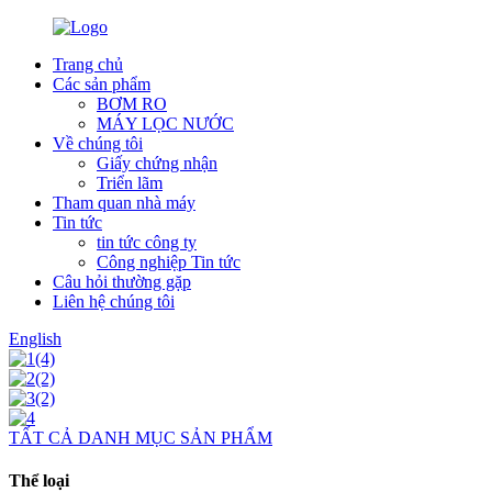
Trang chủ
Các sản phẩm
BƠM RO
MÁY LỌC NƯỚC
Về chúng tôi
Giấy chứng nhận
Triển lãm
Tham quan nhà máy
Tin tức
tin tức công ty
Công nghiệp Tin tức
Câu hỏi thường gặp
Liên hệ chúng tôi
English
TẤT CẢ DANH MỤC SẢN PHẨM
Thể loại