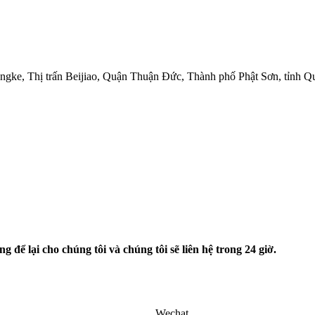
angke, Thị trấn Beijiao, Quận Thuận Đức, Thành phố Phật Sơn, tỉnh 
 để lại cho chúng tôi và chúng tôi sẽ liên hệ trong 24 giờ.
Wechat