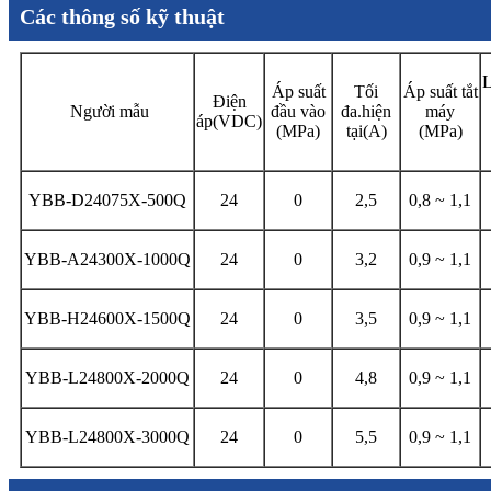
Các thông số kỹ thuật
L
Áp suất
Tối
Áp suất tắt
Điện
Người mẫu
đầu vào
đa.hiện
máy
áp(VDC)
(MPa)
tại(A)
(MPa)
YBB-D24075X-500Q
24
0
2,5
0,8 ~ 1,1
YBB-A24300X-1000Q
24
0
3,2
0,9 ~ 1,1
YBB-H24600X-1500Q
24
0
3,5
0,9 ~ 1,1
YBB-L24800X-2000Q
24
0
4,8
0,9 ~ 1,1
YBB-L24800X-3000Q
24
0
5,5
0,9 ~ 1,1