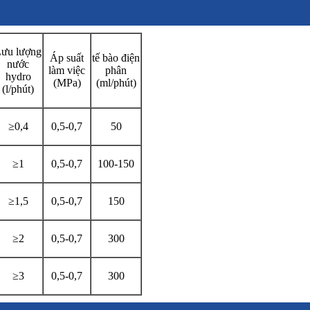
ưu lượng
Áp suất
tế bào điện
nước
làm việc
phân
hydro
(MPa)
(ml/phút)
(l/phút)
≥0,4
0,5-0,7
50
≥1
0,5-0,7
100-150
≥1,5
0,5-0,7
150
≥2
0,5-0,7
300
≥3
0,5-0,7
300