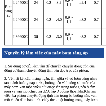
0,9 ~
L24400G
24
0,2
3,2
≥2,4
0,7
1,1
Bơm
tăng
áp
0,9 ~
L24600G
24
0,2
.4.0
≥3,2
0,7
1,1
0,9 ~
L36600G
36
0,2
.3.0
≥3,2
0,7
1,1
Nguyên lý làm việc của máy bơm tăng áp
1. Sử dụng cơ cấu lệch tâm để chuyển chuyển động tròn của
động cơ thành chuyển động tịnh tiến dọc trục của piston.
2. Về mặt kết cấu, màng ngăn, tấm giữa và vỏ bơm cùng nhau
tạo thành buồng nạp nước, buồng nén và buồng xả nước của
máy bơm.Van một chiều hút được lắp trong buồng nén ở tấm
giữa và van một chiều xả được lắp ở buồng thoát khí.Khi làm
việc, ba piston chuyển động tịnh tiến trong ba buồng nén, van
một chiều đảm bảo nước chảy theo một hướng trong máy bơm.