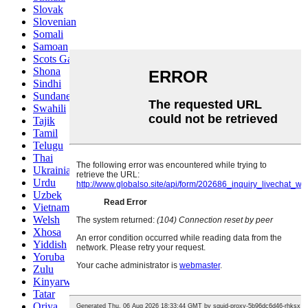
Slovak
Slovenian
Somali
Samoan
Scots Gaelic
Shona
Sindhi
Sundanese
Swahili
Tajik
Tamil
Telugu
Thai
Ukrainian
Urdu
Uzbek
Vietnamese
Welsh
Xhosa
Yiddish
Yoruba
Zulu
Kinyarwanda
Tatar
Oriya