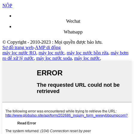
NỘP
Wechat
Whatsapp
© Copyright - 2010-2023 : Mọi quyền được bảo lưu.
Sơ đồ trang web
-
AMP di động
máy lọc nước RO
,
máy lọc nước
,
máy lọc nước bồn rửa
,
máy bơm
ro để xử lý nước
,
máy lọc nước soda
,
máy lọc nước
,