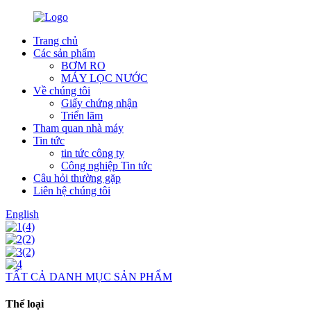
Trang chủ
Các sản phẩm
BƠM RO
MÁY LỌC NƯỚC
Về chúng tôi
Giấy chứng nhận
Triển lãm
Tham quan nhà máy
Tin tức
tin tức công ty
Công nghiệp Tin tức
Câu hỏi thường gặp
Liên hệ chúng tôi
English
TẤT CẢ DANH MỤC SẢN PHẨM
Thể loại