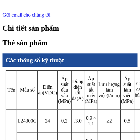
Gửi email cho chúng tôi
Chi tiết sản phẩm
Thẻ sản phẩm
Các thông số kỹ thuật
Áp
Áp
Áp
Dòng
C
suất
suất
Lưu lượng
suất
Điện
điện
c
Tên
Mẫu số
đầu
tắt
làm
làm
áp(VDC)
tối
h
vào
máy
việc(l/min)
việc
đa(A)
(MPa)
(MPa)
(MPa)
0,9 ~
L24300G
24
0,2
.3.0
≥2
0,5
1,1