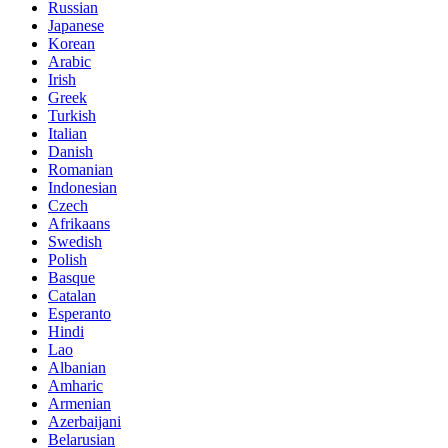
Russian
Japanese
Korean
Arabic
Irish
Greek
Turkish
Italian
Danish
Romanian
Indonesian
Czech
Afrikaans
Swedish
Polish
Basque
Catalan
Esperanto
Hindi
Lao
Albanian
Amharic
Armenian
Azerbaijani
Belarusian